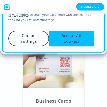
You can also find more information about cookies, our
TILMELD DIG
analytic activities and your rights in our
Cookie Policy
and
Privacy Policy
. Sweeten your experience with cookies - not
the kind you eat, unfortunately!
Scroll down
to see QR Code use
cases
Cookie
Accept All
Settings
Cookies
Business Cards